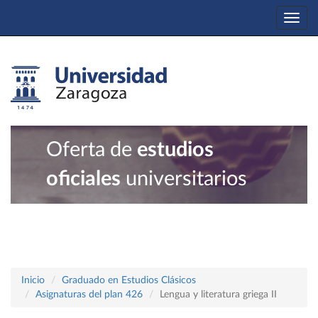
Togg
navi
Oferta de
estudios
oficiales
universitarios
Inicio
Graduado en Estudios Clásicos
Asignaturas del plan 426
Lengua y literatura griega II