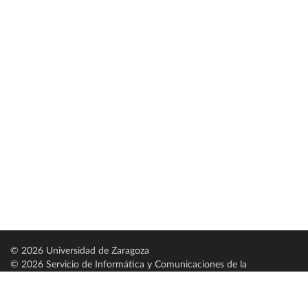
© 2026 Universidad de Zaragoza
© 2026 Servicio de Informática y Comunicaciones de la
Universidad de Zaragoza (
SICUZ
)
Universidad de Zaragoza
C/ Pedro Cerbuna, 12