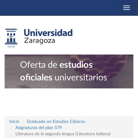
Togg
navi
Oferta de
estudios
oficiales
universitarios
Inicio
Graduado en Estudios Clásicos
Asignaturas del plan 579
Literatura de la segunda lengua (Literatura italiana)