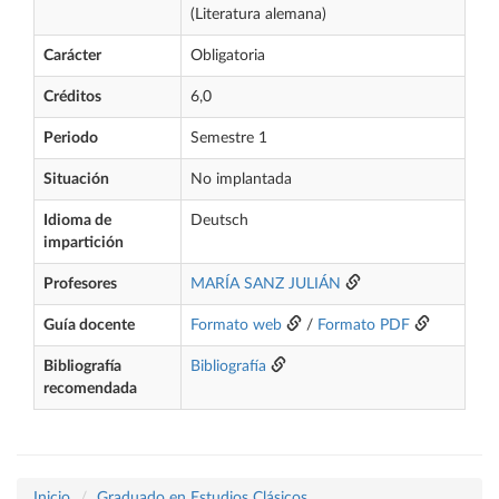
(Literatura alemana)
Carácter
Obligatoria
Créditos
6,0
Periodo
Semestre 1
Situación
No implantada
Idioma de
Deutsch
impartición
Profesores
MARÍA SANZ JULIÁN
Guía docente
Formato web
/
Formato PDF
Bibliografía
Bibliografía
recomendada
Inicio
Graduado en Estudios Clásicos