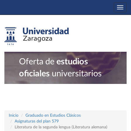
Togg
navi
Oferta de
estudios
oficiales
universitarios
Inicio
Graduado en Estudios Clásicos
Asignaturas del plan 579
Literatura de la segunda lengua (Literatura alemana)