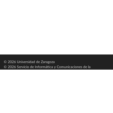
© 2026 Universidad de Zaragoza
© 2026 Servicio de Informática y Comunicaciones de la
Universidad de Zaragoza (
SICUZ
)
Universidad de Zaragoza
C/ Pedro Cerbuna, 12
ES-50009 Zaragoza
España / Spain
Tel: +34 976761000
ciu@unizar.es
Q-5018001-G