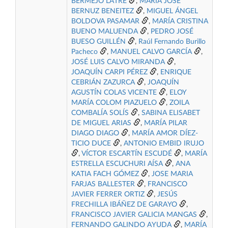
BERMEJO LATRE
,
MARÍA JOSÉ
BERNUZ BENEITEZ
,
MIGUEL ÁNGEL
BOLDOVA PASAMAR
,
MARÍA CRISTINA
BUENO MALUENDA
,
PEDRO JOSÉ
BUESO GUILLÉN
,
Raúl Fernando Burillo
Pacheco
,
MANUEL CALVO GARCÍA
,
JOSÉ LUIS CALVO MIRANDA
,
JOAQUÍN CARPI PÉREZ
,
ENRIQUE
CEBRIÁN ZAZURCA
,
JOAQUÍN
AGUSTÍN COLAS VICENTE
,
ELOY
MARÍA COLOM PIAZUELO
,
ZOILA
COMBALÍA SOLÍS
,
SABINA ELISABET
DE MIGUEL ARIAS
,
MARÍA PILAR
DIAGO DIAGO
,
MARÍA AMOR DÍEZ-
TICIO DUCE
,
ANTONIO EMBID IRUJO
,
VÍCTOR ESCARTÍN ESCUDÉ
,
MARÍA
ESTRELLA ESCUCHURI AÍSA
,
ANA
KATIA FACH GÓMEZ
,
JOSE MARIA
FARJAS BALLESTER
,
FRANCISCO
JAVIER FERRER ORTIZ
,
JESÚS
FRECHILLA IBÁÑEZ DE GARAYO
,
FRANCISCO JAVIER GALICIA MANGAS
,
FERNANDO GALINDO AYUDA
,
MARÍA