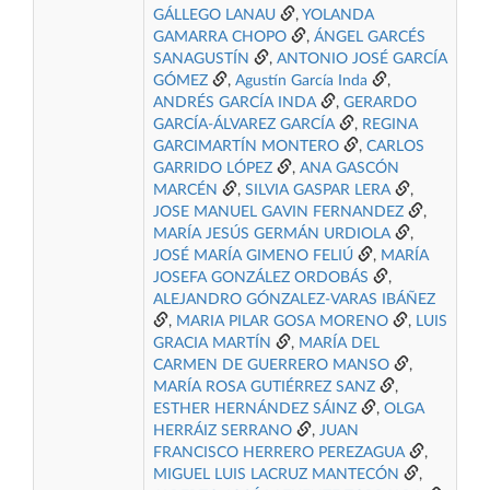
GÁLLEGO LANAU
,
YOLANDA
GAMARRA CHOPO
,
ÁNGEL GARCÉS
SANAGUSTÍN
,
ANTONIO JOSÉ GARCÍA
GÓMEZ
,
Agustín García Inda
,
ANDRÉS GARCÍA INDA
,
GERARDO
GARCÍA-ÁLVAREZ GARCÍA
,
REGINA
GARCIMARTÍN MONTERO
,
CARLOS
GARRIDO LÓPEZ
,
ANA GASCÓN
MARCÉN
,
SILVIA GASPAR LERA
,
JOSE MANUEL GAVIN FERNANDEZ
,
MARÍA JESÚS GERMÁN URDIOLA
,
JOSÉ MARÍA GIMENO FELIÚ
,
MARÍA
JOSEFA GONZÁLEZ ORDOBÁS
,
ALEJANDRO GÓNZALEZ-VARAS IBÁÑEZ
,
MARIA PILAR GOSA MORENO
,
LUIS
GRACIA MARTÍN
,
MARÍA DEL
CARMEN DE GUERRERO MANSO
,
MARÍA ROSA GUTIÉRREZ SANZ
,
ESTHER HERNÁNDEZ SÁINZ
,
OLGA
HERRÁIZ SERRANO
,
JUAN
FRANCISCO HERRERO PEREZAGUA
,
MIGUEL LUIS LACRUZ MANTECÓN
,