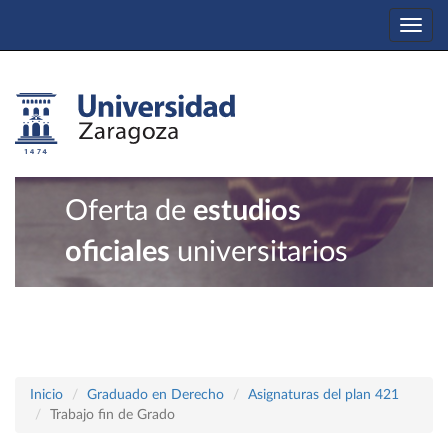
Togg
navi
Oferta de
estudios
oficiales
universitarios
Inicio
Graduado en Derecho
Asignaturas del plan 421
Trabajo fin de Grado