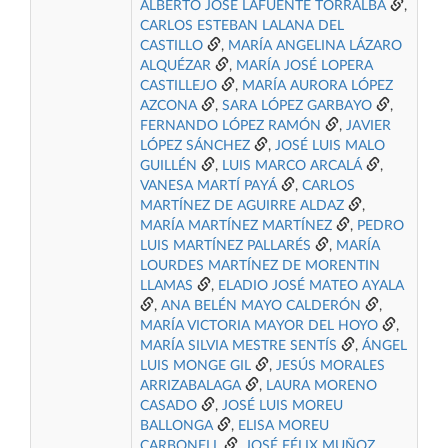
ALBERTO JOSÉ LAFUENTE TORRALBA
,
CARLOS ESTEBAN LALANA DEL
CASTILLO
,
MARÍA ANGELINA LÁZARO
ALQUÉZAR
,
MARÍA JOSÉ LOPERA
CASTILLEJO
,
MARÍA AURORA LÓPEZ
AZCONA
,
SARA LÓPEZ GARBAYO
,
FERNANDO LÓPEZ RAMÓN
,
JAVIER
LÓPEZ SÁNCHEZ
,
JOSÉ LUIS MALO
GUILLÉN
,
LUIS MARCO ARCALÁ
,
VANESA MARTÍ PAYÁ
,
CARLOS
MARTÍNEZ DE AGUIRRE ALDAZ
,
MARÍA MARTÍNEZ MARTÍNEZ
,
PEDRO
LUIS MARTÍNEZ PALLARÉS
,
MARÍA
LOURDES MARTÍNEZ DE MORENTIN
LLAMAS
,
ELADIO JOSÉ MATEO AYALA
,
ANA BELÉN MAYO CALDERÓN
,
MARÍA VICTORIA MAYOR DEL HOYO
,
MARÍA SILVIA MESTRE SENTÍS
,
ÁNGEL
LUIS MONGE GIL
,
JESÚS MORALES
ARRIZABALAGA
,
LAURA MORENO
CASADO
,
JOSÉ LUIS MOREU
BALLONGA
,
ELISA MOREU
CARBONELL
,
JOSÉ FÉLIX MUÑOZ