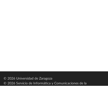
© 2026 Universidad de Zaragoza
© 2026 Servicio de Informática y Comunicaciones de la
Universidad de Zaragoza (
SICUZ
)
Universidad de Zaragoza
C/ Pedro Cerbuna, 12
ES-50009 Zaragoza
España / Spain