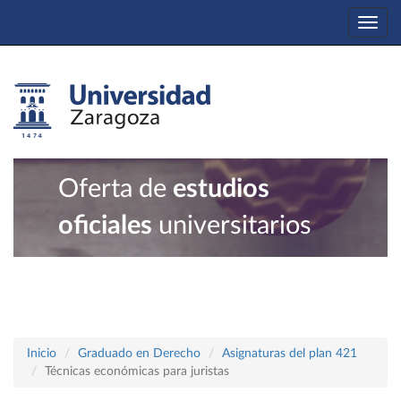
Togg
navi
Oferta de
estudios
oficiales
universitarios
Inicio
Graduado en Derecho
Asignaturas del plan 421
Técnicas económicas para juristas