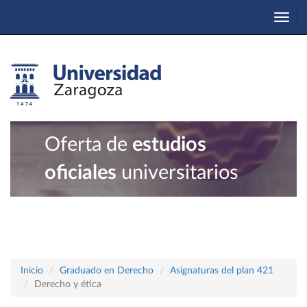
Togg
navi
Oferta de
estudios
oficiales
universitarios
Inicio
Graduado en Derecho
Asignaturas del plan 421
Derecho y ética