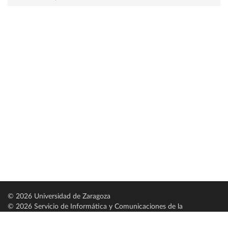
© 2026 Universidad de Zaragoza
© 2026 Servicio de Informática y Comunicaciones de la
Universidad de Zaragoza (
SICUZ
)
Universidad de Zaragoza