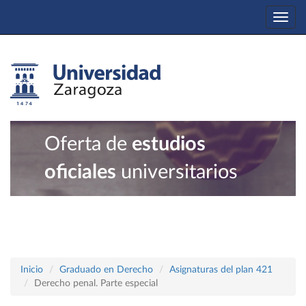
Togg
navi
Oferta de
estudios
oficiales
universitarios
Inicio
Graduado en Derecho
Asignaturas del plan 421
Derecho penal. Parte especial