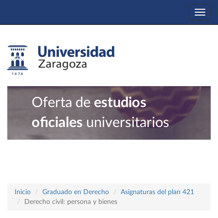
Togg
navi
Oferta de
estudios
oficiales
universitarios
Inicio
Graduado en Derecho
Asignaturas del plan 421
Derecho civil: persona y bienes