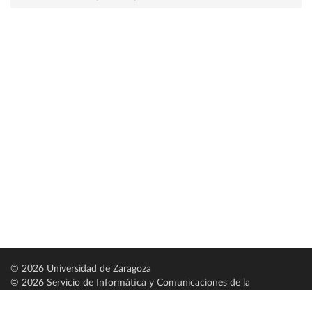
© 2026 Universidad de Zaragoza
© 2026 Servicio de Informática y Comunicaciones de la
Universidad de Zaragoza (
SICUZ
)
Universidad de Zaragoza