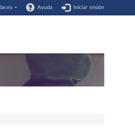
laces
Ayuda
Iniciar sesión