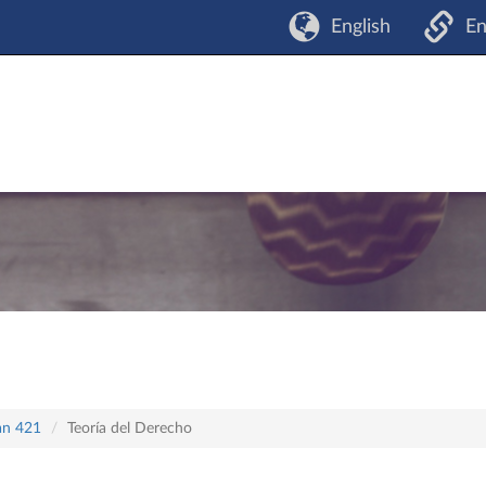
English
En
lan 421
Teoría del Derecho