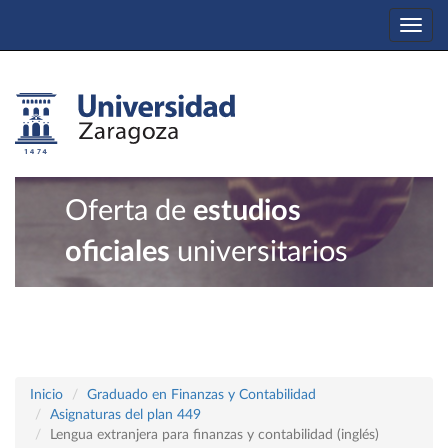
Togg
navi
Oferta de
estudios
oficiales
universitarios
Inicio
Graduado en Finanzas y Contabilidad
Asignaturas del plan 449
Lengua extranjera para finanzas y contabilidad (inglés)