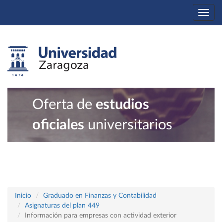
Togg
navi
Oferta de
estudios
oficiales
universitarios
Inicio
Graduado en Finanzas y Contabilidad
Asignaturas del plan 449
Información para empresas con actividad exterior