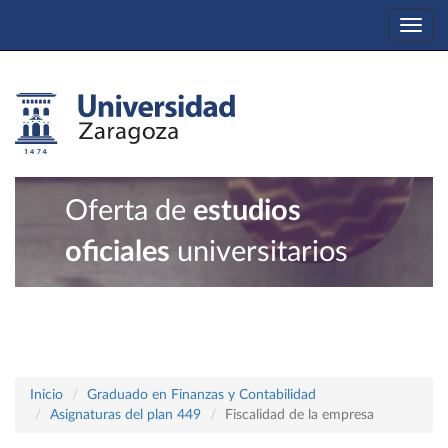
Togg
navi
Oferta de
estudios
oficiales
universitarios
Inicio
Graduado en Finanzas y Contabilidad
Asignaturas del plan 449
Fiscalidad de la empresa