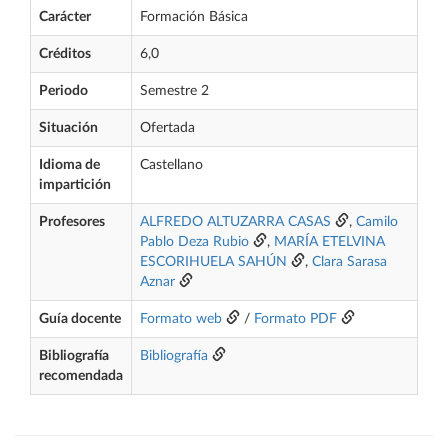
Carácter
Formación Básica
Créditos
6,0
Periodo
Semestre 2
Situación
Ofertada
Idioma de
Castellano
impartición
Profesores
ALFREDO ALTUZARRA CASAS
,
Camilo
Pablo Deza Rubio
,
MARÍA ETELVINA
ESCORIHUELA SAHÚN
,
Clara Sarasa
Aznar
Guía docente
Formato web
/
Formato PDF
Bibliografía
Bibliografía
recomendada