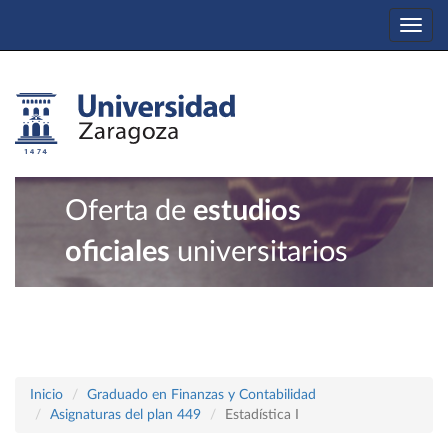
Togg
navi
Oferta de
estudios
oficiales
universitarios
Inicio
Graduado en Finanzas y Contabilidad
Asignaturas del plan 449
Estadística I