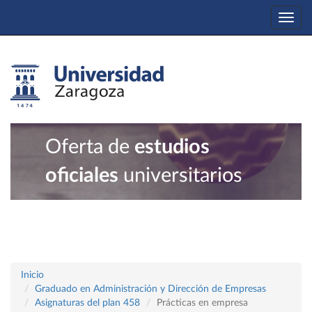
Togg
navi
Oferta de
estudios
oficiales
universitarios
Inicio
Graduado en Administración y Dirección de Empresas
Asignaturas del plan 458
Prácticas en empresa