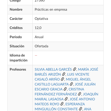
Código
27360
Nombre
Prácticas en empresa
Carácter
Optativa
Créditos
12,0
Periodo
Anual
Situación
Ofertada
Idioma de
—
impartición
Profesores
SILVIA ABELLA GARCÉS
,
MARÍA JOSÉ
BARLÉS ARIZÓN
,
LUIS VICENTE
CASALÓ ARIÑO
,
MIGUEL ÁNGEL
CASTILLO LAGUARTA
,
JOSÉ JULIÁN
ESCARIO GRACIA
,
CRISTINA
FERNÁNDEZ FERNÁNDEZ
,
JOAQUÍN
MAIRAL LASAOSA
,
JOSÉ ANTONIO
MATEOS ROYO
,
ESPERANZA
MINGUILLÓN CONSTANTE
,
ANA