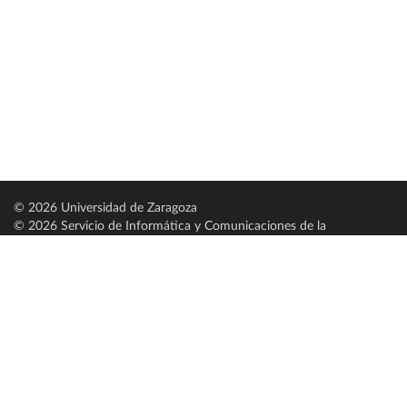
© 2026 Universidad de Zaragoza
© 2026 Servicio de Informática y Comunicaciones de la
Universidad de Zaragoza (
SICUZ
)
Universidad de Zaragoza
C/ Pedro Cerbuna, 12
ES-50009 Zaragoza
España / Spain
Tel: +34 976761000
ciu@unizar.es
Q-5018001-G