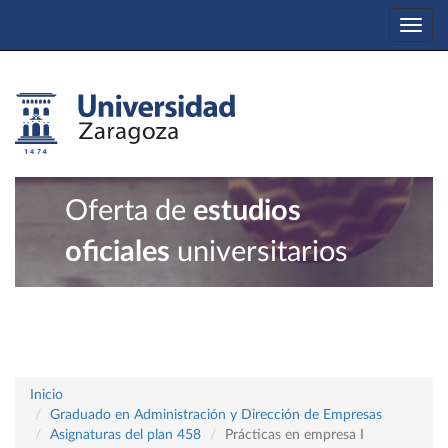
Togg
navi
Oferta de
estudios
oficiales
universitarios
Inicio
Graduado en Administración y Dirección de Empresas
Asignaturas del plan 458
Prácticas en empresa I