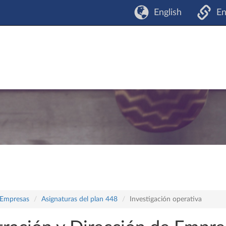
English
En
 Empresas
Asignaturas del plan 448
Investigación operativa