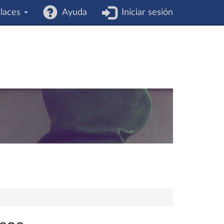
laces
Ayuda
Iniciar sesión