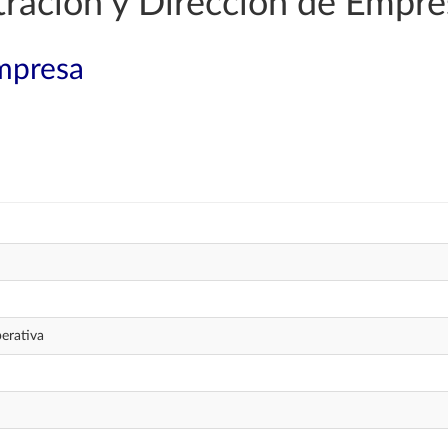
ración y Dirección de Empre
mpresa
perativa