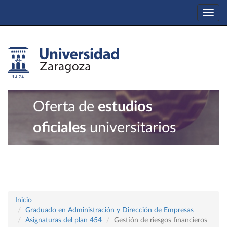
Togg
navi
Oferta de
estudios
oficiales
universitarios
Inicio
Graduado en Administración y Dirección de Empresas
Asignaturas del plan 454
Gestión de riesgos financieros