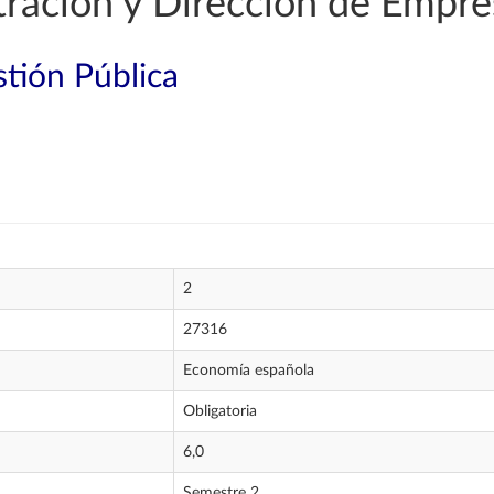
ración y Dirección de Empre
tión Pública
2
27316
Economía española
Obligatoria
6,0
Semestre 2