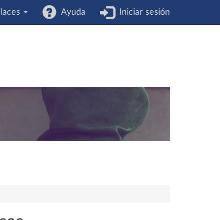
laces
Ayuda
Iniciar sesión