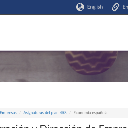
English
En
 Empresas
Asignaturas del plan 458
Economía española