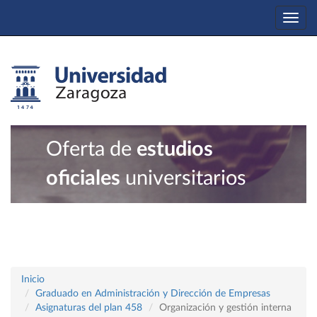
Togg
navi
Oferta de
estudios
oficiales
universitarios
Inicio
Graduado en Administración y Dirección de Empresas
Asignaturas del plan 458
Organización y gestión interna