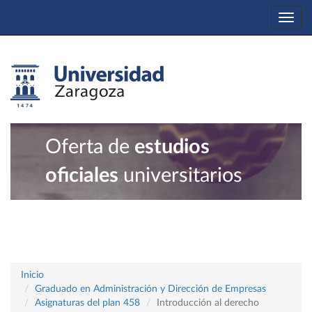
Togg
navi
Oferta de
estudios
oficiales
universitarios
Inicio
Graduado en Administración y Dirección de Empresas
Asignaturas del plan 458
Introducción al derecho