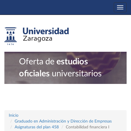
Togg
navi
Oferta de
estudios
oficiales
universitarios
Inicio
Graduado en Administración y Dirección de Empresas
Asignaturas del plan 458
Contabilidad financiera I