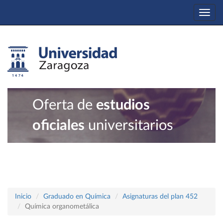
Togg
navi
Oferta de
estudios
oficiales
universitarios
Inicio
Graduado en Química
Asignaturas del plan 452
Química organometálica