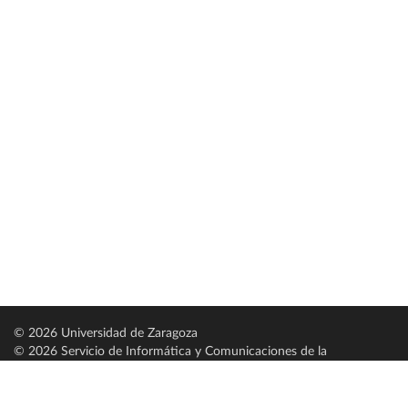
© 2026 Universidad de Zaragoza
© 2026 Servicio de Informática y Comunicaciones de la
Universidad de Zaragoza (
SICUZ
)
Universidad de Zaragoza
C/ Pedro Cerbuna, 12