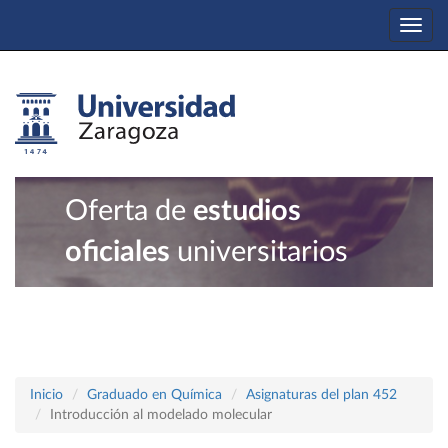
Togg
navi
Oferta de
estudios
oficiales
universitarios
Inicio
Graduado en Química
Asignaturas del plan 452
Introducción al modelado molecular