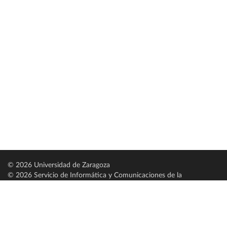
© 2026 Universidad de Zaragoza
© 2026 Servicio de Informática y Comunicaciones de la
Universidad de Zaragoza (
SICUZ
)
Universidad de Zaragoza
C/ Pedro Cerbuna, 12
ES-50009 Zaragoza
España / Spain