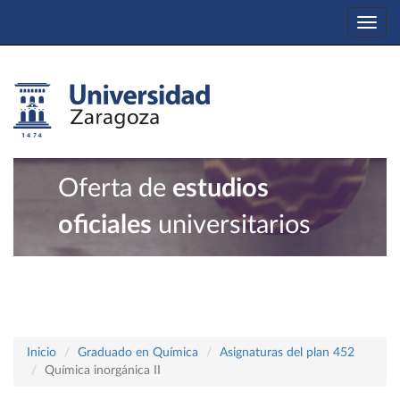
Togg
navi
Oferta de
estudios
oficiales
universitarios
Inicio
Graduado en Química
Asignaturas del plan 452
Química inorgánica II