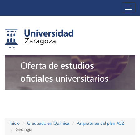
Togg
navi
Oferta de
estudios
oficiales
universitarios
Inicio
Graduado en Química
Asignaturas del plan 452
Geología