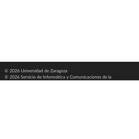
© 2026 Universidad de Zaragoza
© 2026 Servicio de Informática y Comunicaciones de la
Universidad de Zaragoza (
SICUZ
)
Universidad de Zaragoza
C/ Pedro Cerbuna, 12
ES-50009 Zaragoza
España / Spain
Tel: +34 976761000
ciu@unizar.es
Q-5018001-G