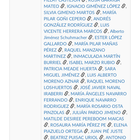
FILLAT CASTEJÓN
,
ROSA GARRIGA
MATEO
,
IGNACIO GIMÉNEZ LÓPEZ
,
SILVIA GIMENO MARTOS
,
MARÍA
PILAR GOÑI CEPERO
,
ANDRÉS
GONZÁLEZ RODRÍGUEZ
,
LUIS
VICENTE HERRERA MARCOS
,
Alberto
Jiménez Schuhmacher
,
ESTER LÓPEZ
GALLARDO
,
MARÍA PILAR MAÑAS
PÉREZ
,
RAQUEL MANZANO
MARTINEZ
,
INMACULADA MARTÍN
BURRIEL
,
ISABEL MARZO RUBIO
,
PATRICIA MEADE HUERTA
,
SARA
MIGUEL JIMÉNEZ
,
LUIS ALBERTO
MORENO AZNAR
,
RAQUEL MORENO
LOSHUERTOS
,
JOSÉ JAVIER NAVAL
IRABERRI
,
MARÍA ÁNGELES NAVARRO
FERRANDO
,
ENRIQUE NAVARRO
RODRIGUEZ
,
MARÍA ROSARIO OSTA
PINZOLAS
,
JULIÁN PARDO JIMENO
,
MATILDE DESIREE PEREBOOM MAICAS
,
ROSAURA MARÍA PÉREZ PE
,
ELENA
PIAZUELO ORTEGA
,
JUAN PIÉ JUSTE
,
BEATRIZ PUISAC URIOL
,
ANTONIO