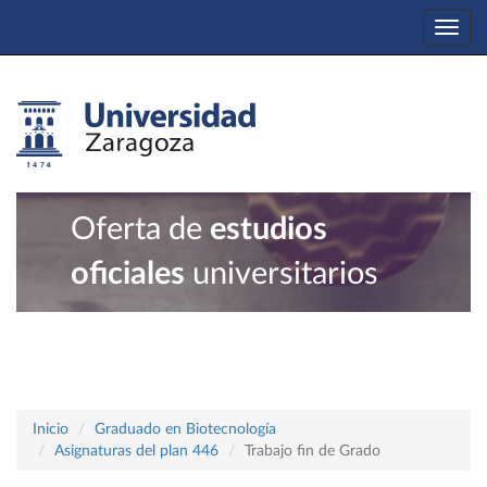
Togg
navi
Oferta de
estudios
oficiales
universitarios
Inicio
Graduado en Biotecnología
Asignaturas del plan 446
Trabajo fin de Grado