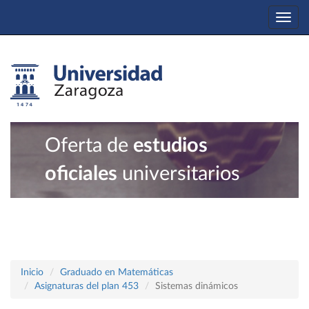
Togg
navi
Oferta de
estudios
oficiales
universitarios
Inicio
Graduado en Matemáticas
Asignaturas del plan 453
Sistemas dinámicos