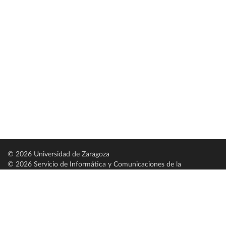
© 2026 Universidad de Zaragoza
© 2026 Servicio de Informática y Comunicaciones de la
Universidad de Zaragoza (
SICUZ
)
Universidad de Zaragoza
C/ Pedro Cerbuna, 12
ES-50009 Zaragoza
España / Spain
Tel: +34 976761000