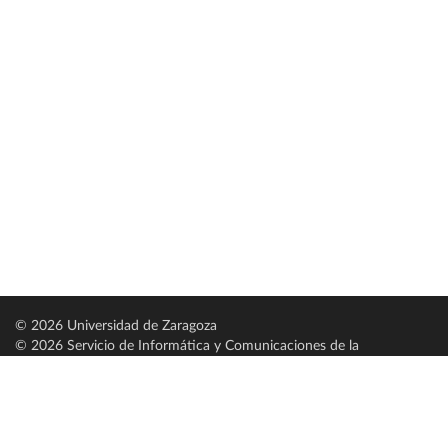
© 2026 Universidad de Zaragoza
© 2026 Servicio de Informática y Comunicaciones de la
Universidad de Zaragoza (
SICUZ
)
Universidad de Zaragoza
C/ Pedro Cerbuna, 12
ES-50009 Zaragoza
España / Spain