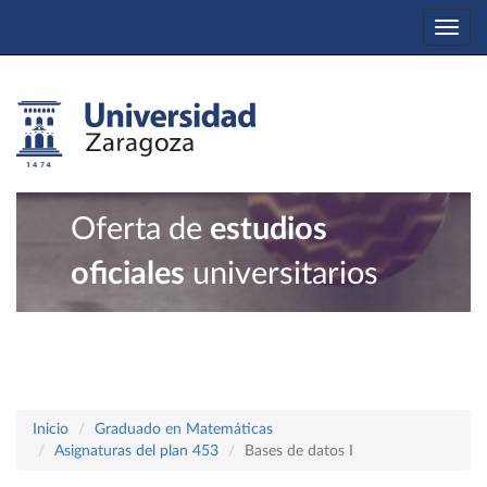
Togg
navi
Oferta de
estudios
oficiales
universitarios
Inicio
Graduado en Matemáticas
Asignaturas del plan 453
Bases de datos I