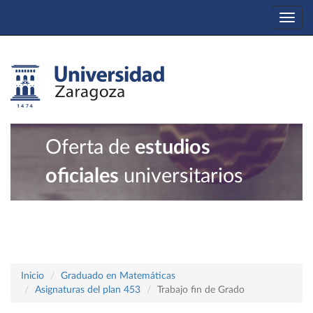
Togg
navi
Oferta de
estudios
oficiales
universitarios
Inicio
Graduado en Matemáticas
Asignaturas del plan 453
Trabajo fin de Grado