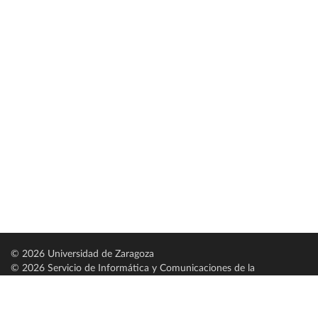
© 2026 Universidad de Zaragoza
© 2026 Servicio de Informática y Comunicaciones de la
Universidad de Zaragoza (
SICUZ
)
Universidad de Zaragoza
C/ Pedro Cerbuna, 12