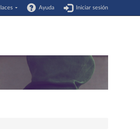
laces
Ayuda
Iniciar sesión