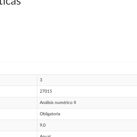
icas
3
27015
Análisis numérico II
Obligatoria
9,0
Anual