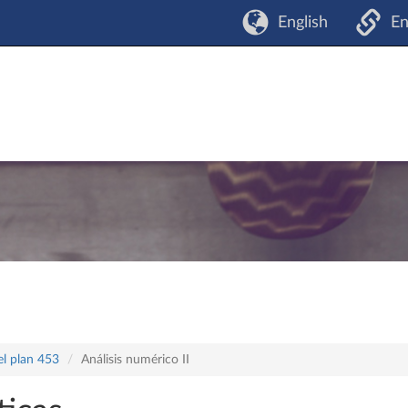
English
En
el plan 453
Análisis numérico II