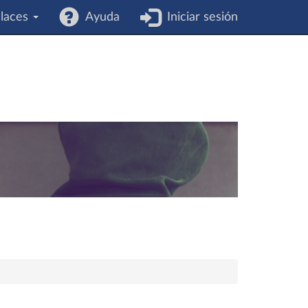
laces
Ayuda
Iniciar sesión