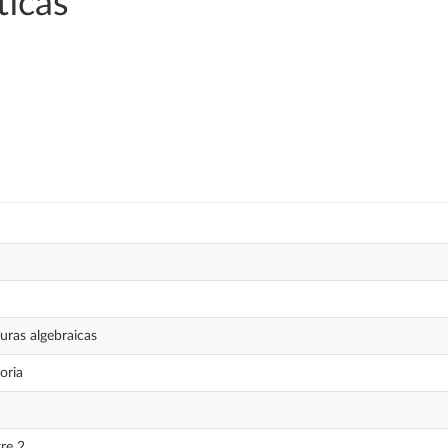
icas
uras algebraicas
oria
re 2