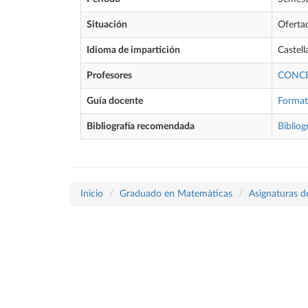
Situación
Oferta
Idioma de impartición
Castell
Profesores
CONCE
Guía docente
Forma
Bibliografía recomendada
Bibliog
Inicio
Graduado en Matemáticas
Asignaturas d