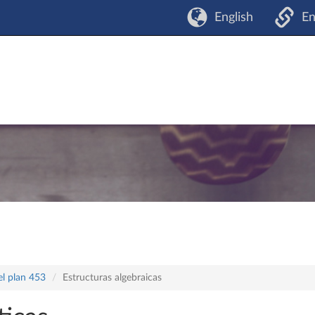
English
En
el plan 453
Estructuras algebraicas