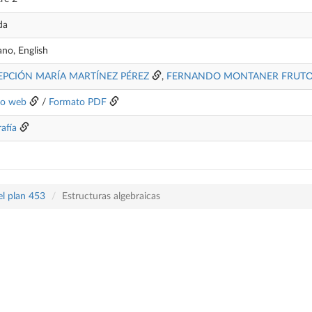
da
ano, English
PCIÓN MARÍA MARTÍNEZ PÉREZ
,
FERNANDO MONTANER FRUT
to web
/
Formato PDF
rafía
el plan 453
Estructuras algebraicas