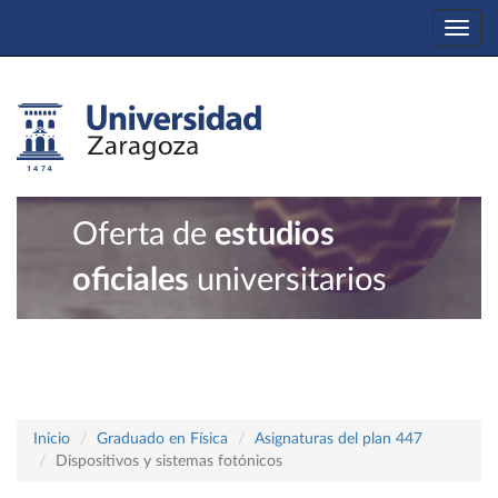
Togg
navi
Oferta de
estudios
oficiales
universitarios
Inicio
Graduado en Física
Asignaturas del plan 447
Dispositivos y sistemas fotónicos