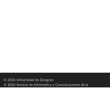
© 2026 Universidad de Zaragoza
© 2026 Servicio de Informática y Comunicaciones de la
Universidad de Zaragoza (
SICUZ
)
Universidad de Zaragoza
C/ Pedro Cerbuna, 12
ES-50009 Zaragoza
España / Spain