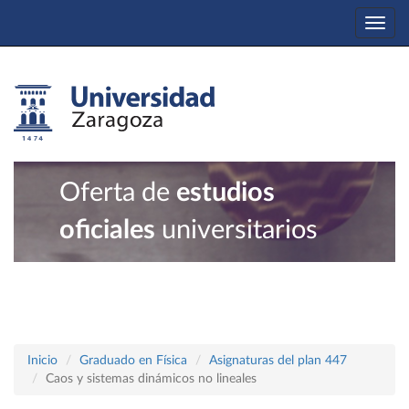
Togg
navi
Oferta de
estudios
oficiales
universitarios
Inicio
Graduado en Física
Asignaturas del plan 447
Caos y sistemas dinámicos no lineales