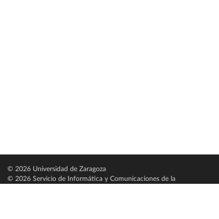
© 2026 Universidad de Zaragoza
© 2026 Servicio de Informática y Comunicaciones de la
Universidad de Zaragoza (
SICUZ
)
Universidad de Zaragoza
C/ Pedro Cerbuna, 12
ES-50009 Zaragoza