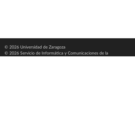
© 2026 Universidad de Zaragoza
© 2026 Servicio de Informática y Comunicaciones de la
Universidad de Zaragoza (
SICUZ
)
Universidad de Zaragoza
C/ Pedro Cerbuna, 12
ES-50009 Zaragoza
España / Spain
Tel: +34 976761000
ciu@unizar.es
Q-5018001-G
Servido por nodo: estudios