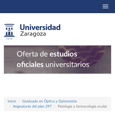
Togg
navi
Oferta de
estudios
oficiales
universitarios
Inicio
Graduado en Óptica y Optometría
Asignaturas del plan 297
Patología y farmacología ocular