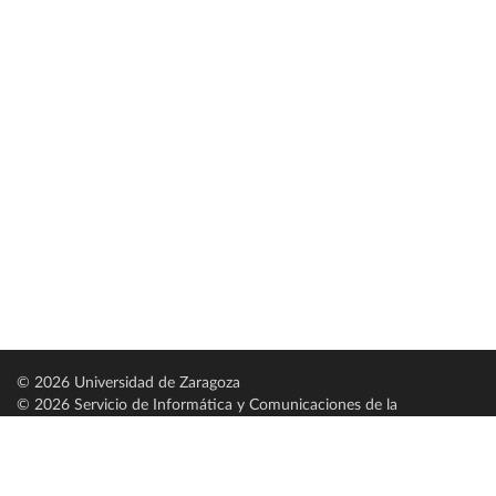
© 2026 Universidad de Zaragoza
© 2026 Servicio de Informática y Comunicaciones de la
Universidad de Zaragoza (
SICUZ
)
Universidad de Zaragoza
C/ Pedro Cerbuna, 12
ES-50009 Zaragoza