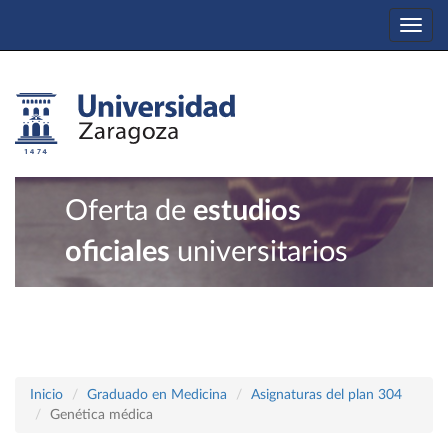
Togg
navi
Oferta de
estudios
oficiales
universitarios
Inicio
Graduado en Medicina
Asignaturas del plan 304
Genética médica