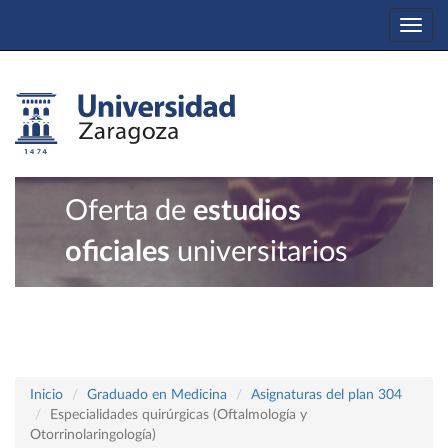
Togg
navi
Oferta de
estudios
oficiales
universitarios
Inicio
Graduado en Medicina
Asignaturas del plan 304
Especialidades quirúrgicas (Oftalmología y
Otorrinolaringología)