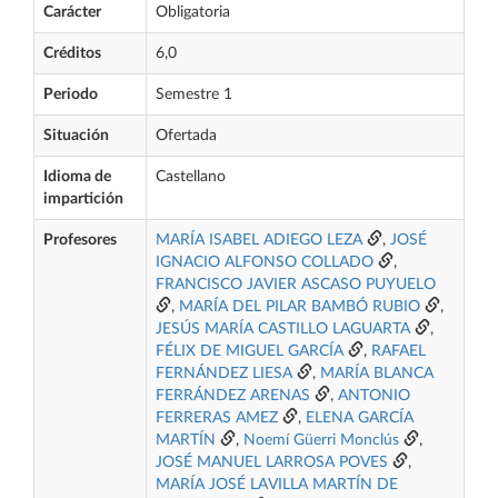
Carácter
Obligatoria
Créditos
6,0
Periodo
Semestre 1
Situación
Ofertada
Idioma de
Castellano
impartición
Profesores
MARÍA ISABEL ADIEGO LEZA
,
JOSÉ
IGNACIO ALFONSO COLLADO
,
FRANCISCO JAVIER ASCASO PUYUELO
,
MARÍA DEL PILAR BAMBÓ RUBIO
,
JESÚS MARÍA CASTILLO LAGUARTA
,
FÉLIX DE MIGUEL GARCÍA
,
RAFAEL
FERNÁNDEZ LIESA
,
MARÍA BLANCA
FERRÁNDEZ ARENAS
,
ANTONIO
FERRERAS AMEZ
,
ELENA GARCÍA
MARTÍN
,
Noemí Güerri Monclús
,
JOSÉ MANUEL LARROSA POVES
,
MARÍA JOSÉ LAVILLA MARTÍN DE