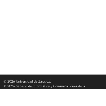
© 2026 Universidad de Zaragoza
© 2026 Servicio de Informática y Comunicaciones de la
Universidad de Zaragoza (
SICUZ
)
Universidad de Zaragoza
C/ Pedro Cerbuna, 12
ES-50009 Zaragoza