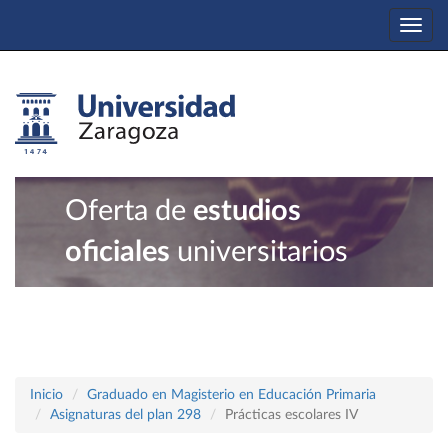
Togg
navi
Oferta de
estudios
oficiales
universitarios
Inicio
Graduado en Magisterio en Educación Primaria
Asignaturas del plan 298
Prácticas escolares IV