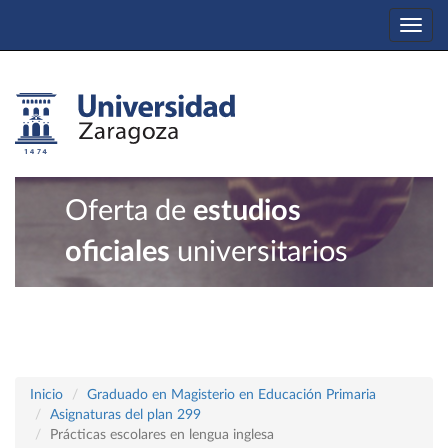
Togg
navi
Oferta de
estudios
oficiales
universitarios
Inicio
Graduado en Magisterio en Educación Primaria
Asignaturas del plan 299
Prácticas escolares en lengua inglesa