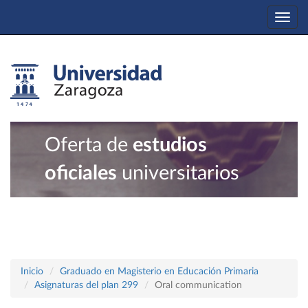
Togg
navi
Oferta de
estudios
oficiales
universitarios
Inicio
Graduado en Magisterio en Educación Primaria
Asignaturas del plan 299
Oral communication