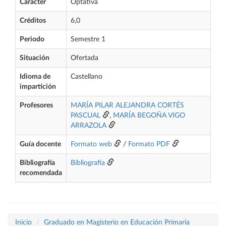
Carácter
Optativa
Créditos
6,0
Periodo
Semestre 1
Situación
Ofertada
Idioma de
Castellano
impartición
Profesores
MARÍA PILAR ALEJANDRA CORTÉS
PASCUAL
,
MARÍA BEGOÑA VIGO
ARRAZOLA
Guía docente
Formato web
/
Formato PDF
Bibliografía
Bibliografía
recomendada
Inicio
Graduado en Magisterio en Educación Primaria