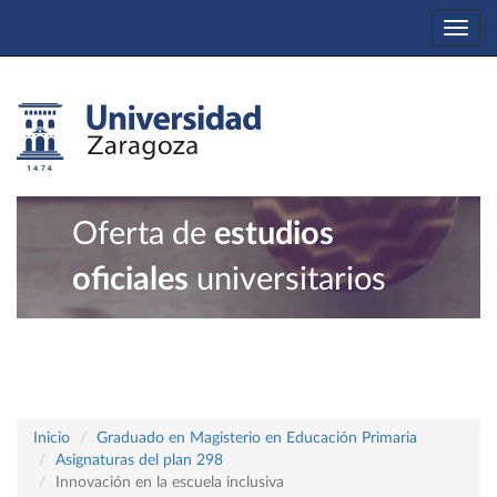
Togg
navi
Oferta de
estudios
oficiales
universitarios
Inicio
Graduado en Magisterio en Educación Primaria
Asignaturas del plan 298
Innovación en la escuela inclusiva