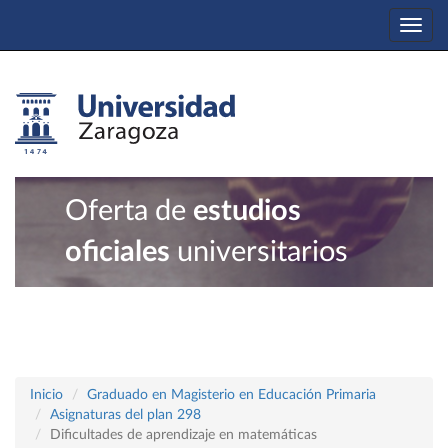
Togg
navi
Oferta de
estudios
oficiales
universitarios
Inicio
Graduado en Magisterio en Educación Primaria
Asignaturas del plan 298
Dificultades de aprendizaje en matemáticas