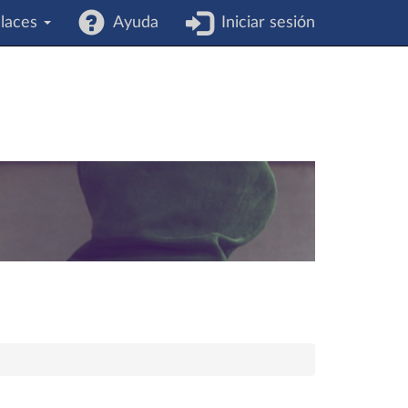
laces
Ayuda
Iniciar sesión