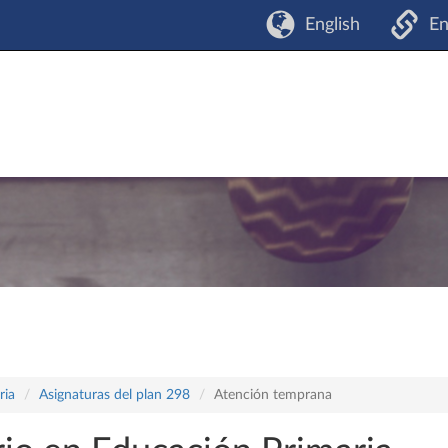
English
En
ria
Asignaturas del plan 298
Atención temprana