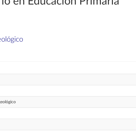
io en Educación Primaria
eológico
geológico