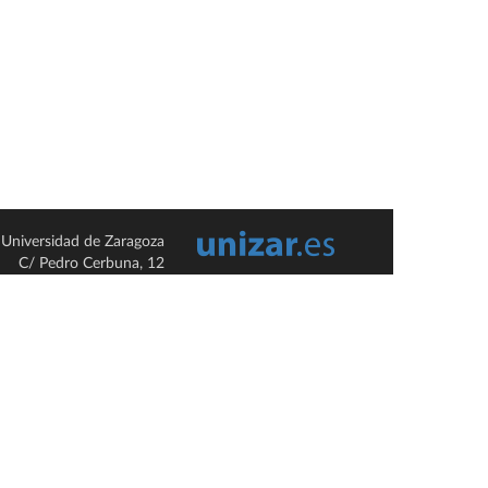
Universidad de Zaragoza
C/ Pedro Cerbuna, 12
ES-50009 Zaragoza
España / Spain
Tel: +34 976761000
ciu@unizar.es
Q-5018001-G