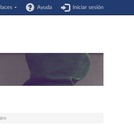
laces
Ayuda
Iniciar sesión
gico