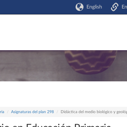
English
En
ria
Asignaturas del plan 298
Didáctica del medio biológico y geoló