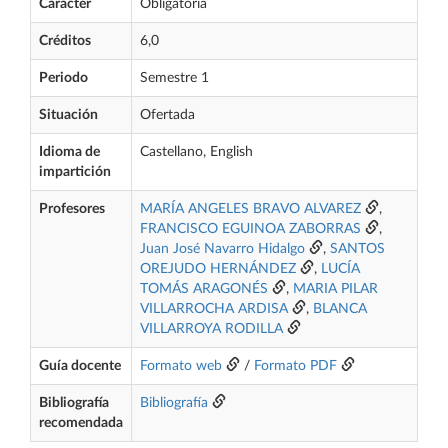
Carácter
Obligatoria
Créditos
6,0
Periodo
Semestre 1
Situación
Ofertada
Idioma de
Castellano, English
impartición
Profesores
MARÍA ANGELES BRAVO ALVAREZ
,
FRANCISCO EGUINOA ZABORRAS
,
Juan José Navarro Hidalgo
,
SANTOS
OREJUDO HERNÁNDEZ
,
LUCÍA
TOMÁS ARAGONÉS
,
MARIA PILAR
VILLARROCHA ARDISA
,
BLANCA
VILLARROYA RODILLA
Guía docente
Formato web
/
Formato PDF
Bibliografía
Bibliografía
recomendada