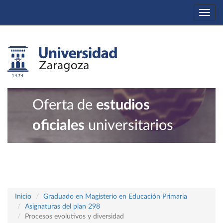
Togg
navi
Oferta de
estudios
oficiales
universitarios
Inicio
Graduado en Magisterio en Educación Primaria
Asignaturas del plan 298
Procesos evolutivos y diversidad