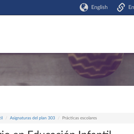
English
En
il
Asignaturas del plan 303
Prácticas escolares