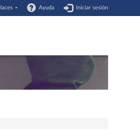
laces
Ayuda
Iniciar sesión