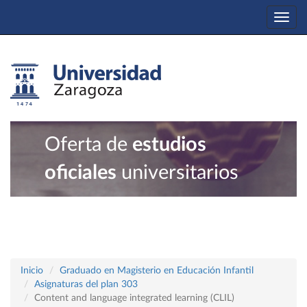
Togg
navi
Oferta de
estudios
oficiales
universitarios
Inicio
Graduado en Magisterio en Educación Infantil
Asignaturas del plan 303
Content and language integrated learning (CLIL)