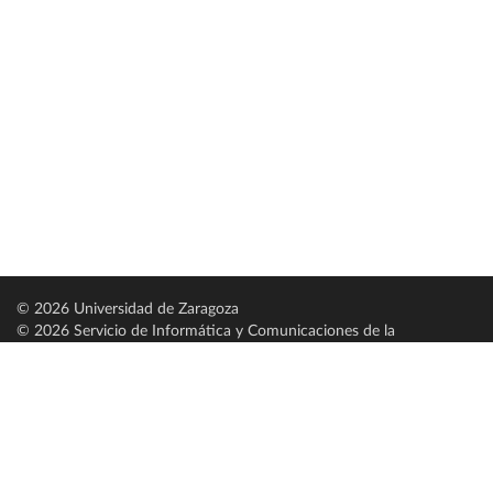
© 2026 Universidad de Zaragoza
© 2026 Servicio de Informática y Comunicaciones de la
Universidad de Zaragoza (
SICUZ
)
Universidad de Zaragoza
C/ Pedro Cerbuna, 12
ES-50009 Zaragoza
España / Spain
Tel: +34 976761000
ciu@unizar.es