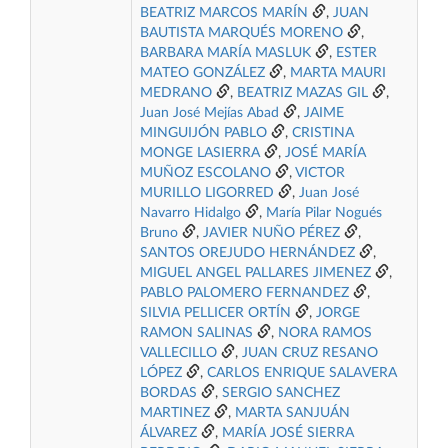
BEATRIZ MARCOS MARÍN
,
JUAN
BAUTISTA MARQUÉS MORENO
,
BARBARA MARÍA MASLUK
,
ESTER
MATEO GONZÁLEZ
,
MARTA MAURI
MEDRANO
,
BEATRIZ MAZAS GIL
,
Juan José Mejías Abad
,
JAIME
MINGUIJÓN PABLO
,
CRISTINA
MONGE LASIERRA
,
JOSÉ MARÍA
MUÑOZ ESCOLANO
,
VICTOR
MURILLO LIGORRED
,
Juan José
Navarro Hidalgo
,
María Pilar Nogués
Bruno
,
JAVIER NUÑO PÉREZ
,
SANTOS OREJUDO HERNÁNDEZ
,
MIGUEL ANGEL PALLARES JIMENEZ
,
PABLO PALOMERO FERNANDEZ
,
SILVIA PELLICER ORTÍN
,
JORGE
RAMON SALINAS
,
NORA RAMOS
VALLECILLO
,
JUAN CRUZ RESANO
LÓPEZ
,
CARLOS ENRIQUE SALAVERA
BORDAS
,
SERGIO SANCHEZ
MARTINEZ
,
MARTA SANJUÁN
ÁLVAREZ
,
MARÍA JOSÉ SIERRA