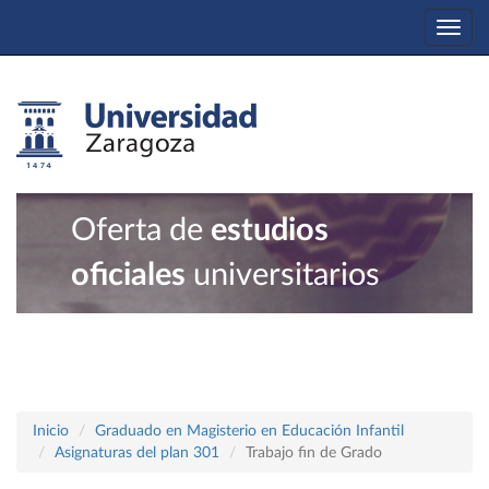
Togg
navi
Oferta de
estudios
oficiales
universitarios
Inicio
Graduado en Magisterio en Educación Infantil
Asignaturas del plan 301
Trabajo fin de Grado