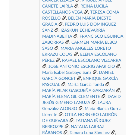
CÁNCER LIZAGA
,
MIGUEL ANGEL
CAÑETE LAIRLA
,
REINA LUCILA
CASTELLANOS VEGA
,
TERESA COMA
ROSELLÓ
,
BELÉN MARÍA DIESTE
GRACIA
,
PEDRO LUIS DOMÍNGUEZ
SANZ
,
IZASKUN ECHEVARRÍA
MADINABEITIA
,
FRANCISCO EGUINOA
ZABORRAS
,
CARMEN MARÍA ELBOJ
SASO
,
MARIA ANGELES LORETO
ERRAZU COLAS
,
ELENA ESCOLANO
PÉREZ
,
RAFAEL ESCOLANO VIZCARRA
,
JOSE ANTONIO ESCRIG APARICIO
,
María Isabel Garbayo Sanz
,
DANIEL
GARCÍA GONCET
,
ENRIQUE GARCÍA
PASCUAL
,
Marta García Tonda
,
MARÍA PILAR GASCUEÑA GARZARÁN
,
MARÍA ELENA GIL CLEMENTE
,
DAVID
JESÚS GIMENO LANUZA
,
LAURA
González ALONSO
,
María Blanca Gurría
Llorente
,
OTILA HORNERO LADRÓN
DE GUEVARA
,
TATIANA IÑIGUEZ
BERROZPE
,
NATALIA LARRAZ
RÁBANOS
,
Tamara Luna Sánchez
,