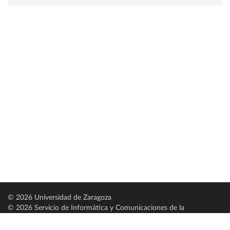
© 2026 Universidad de Zaragoza
© 2026 Servicio de Informática y Comunicaciones de la
Universidad de Zaragoza (
SICUZ
)
Universidad de Zaragoza