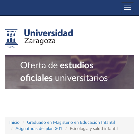
Togg
navi
Oferta de
estudios
oficiales
universitarios
Inicio
Graduado en Magisterio en Educación Infantil
Asignaturas del plan 301
Psicología y salud infantil