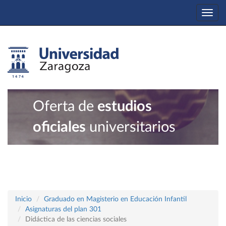
Togg
navi
Oferta de
estudios
oficiales
universitarios
Inicio
Graduado en Magisterio en Educación Infantil
Asignaturas del plan 301
Didáctica de las ciencias sociales