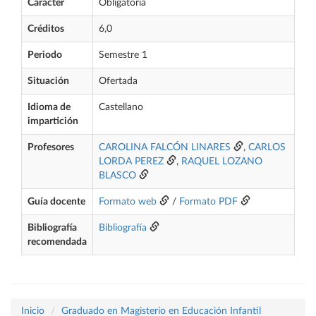
Carácter
Obligatoria
Créditos
6,0
Periodo
Semestre 1
Situación
Ofertada
Idioma de
Castellano
impartición
Profesores
CAROLINA FALCÓN LINARES
,
CARLOS
LORDA PEREZ
,
RAQUEL LOZANO
BLASCO
Guía docente
Formato web
/
Formato PDF
Bibliografía
Bibliografía
recomendada
Inicio
Graduado en Magisterio en Educación Infantil