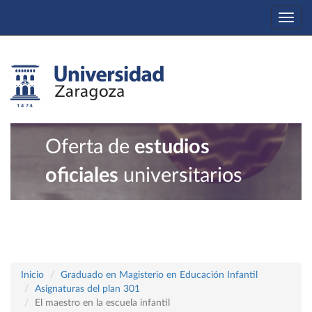
Togg
navi
Oferta de
estudios
oficiales
universitarios
Inicio
Graduado en Magisterio en Educación Infantil
Asignaturas del plan 301
El maestro en la escuela infantil